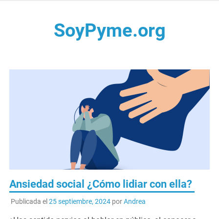
Saltar
al
SoyPyme.org
contenido
Noticias del sector Pyme en México y LATAM.
Ansiedad social ¿Cómo lidiar con ella?
Publicada el
25 septiembre, 2024
por
Andrea