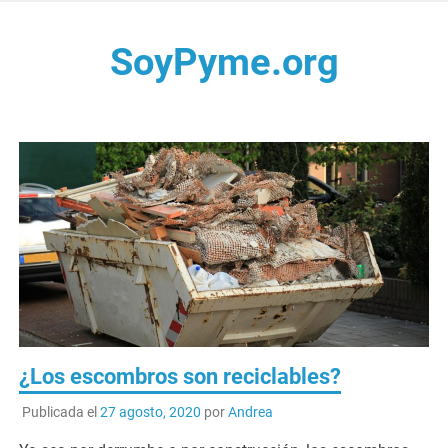
Saltar
al
SoyPyme.org
contenido
Noticias del sector Pyme en México y LATAM.
¿Los escombros son reciclables?
Publicada el
27 agosto, 2020
por
Andrea