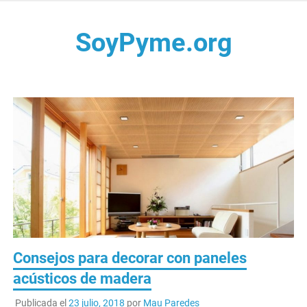
Saltar
al
SoyPyme.org
contenido
Noticias del sector Pyme en México y LATAM.
Consejos para decorar con paneles
acústicos de madera
Publicada el
23 julio, 2018
por
Mau Paredes