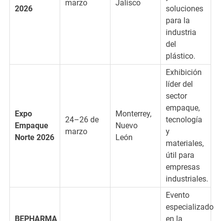
marzo
Jalisco
2026
soluciones
para la
industria
del
plástico.
Exhibición
líder del
sector
empaque,
Expo
Monterrey,
24–26 de
tecnología
Empaque
Nuevo
marzo
y
Norte 2026
León
materiales,
útil para
empresas
industriales.
Evento
especializado
BEPHARMA
en la