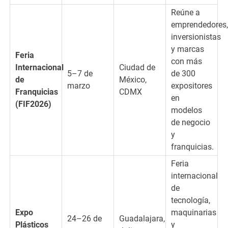
Reúne a
emprendedores,
inversionistas
y marcas
Feria
con más
Internacional
Ciudad de
5–7 de
de 300
de
México,
marzo
expositores
Franquicias
CDMX
en
(FIF2026)
modelos
de negocio
y
franquicias.
Feria
internacional
de
tecnología,
Expo
maquinarias
24–26 de
Guadalajara,
Plásticos
y