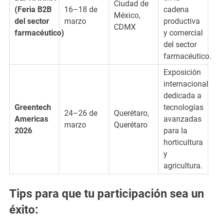
Ciudad de
(Feria B2B
16–18 de
cadena
México,
del sector
marzo
productiva
CDMX
farmacéutico)
y comercial
del sector
farmacéutico.
Exposición
internacional
dedicada a
Greentech
tecnologías
24–26 de
Querétaro,
Americas
avanzadas
marzo
Querétaro
2026
para la
horticultura
y
agricultura.
Tips para que tu participación sea un
éxito: