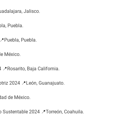
dalajara, Jalisco.
la, Puebla.
📍Puebla, Puebla.
de México.
📍Rosarito, Baja California.
otriz 2024 📍León, Guanajuato.
dad de México.
o Sustentable 2024 📍Torreón, Coahuila.