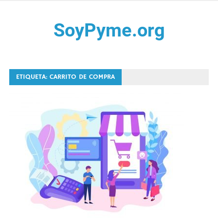
Saltar
al
SoyPyme.org
contenido
Noticias del sector Pyme en México y LATAM.
ETIQUETA:
CARRITO DE COMPRA