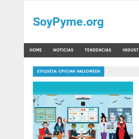
Saltar
al
SoyPyme.org
contenido
Noticias del sector Pyme en México y LATAM.
HOME
NOTICIAS
TENDENCIAS
INDUST
ETIQUETA:
OFICINA HALLOWEEN