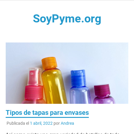
Saltar
al
SoyPyme.org
contenido
Noticias del sector Pyme en México y LATAM.
Tipos de tapas para envases
Publicada el
1 abril, 2022
por
Andrea