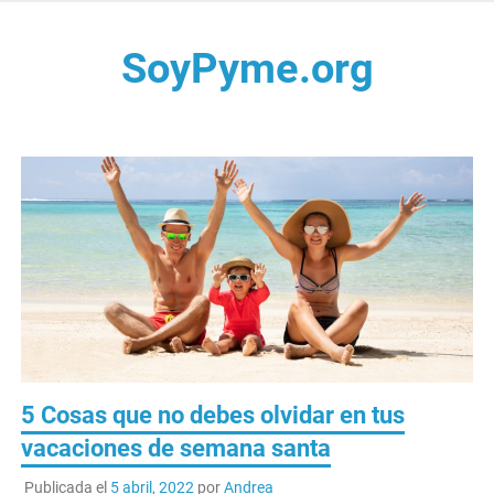
Saltar
al
SoyPyme.org
contenido
Noticias del sector Pyme en México y LATAM.
5 Cosas que no debes olvidar en tus
vacaciones de semana santa
Publicada el
5 abril, 2022
por
Andrea