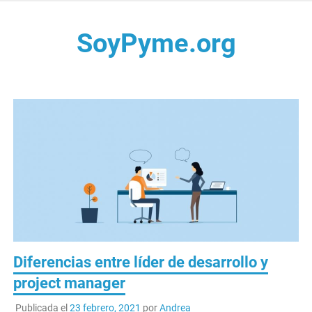
Saltar
al
SoyPyme.org
contenido
Noticias del sector Pyme en México y LATAM.
Diferencias entre líder de desarrollo y
project manager
Publicada el
23 febrero, 2021
por
Andrea