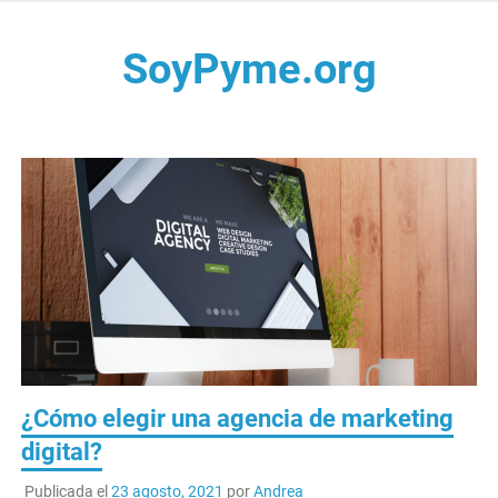
Saltar
al
SoyPyme.org
contenido
Noticias del sector Pyme en México y LATAM.
¿Cómo elegir una agencia de marketing
digital?
Publicada el
23 agosto, 2021
por
Andrea