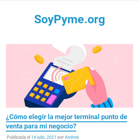
Saltar
al
SoyPyme.org
contenido
Noticias del sector Pyme en México y LATAM.
¿Cómo elegir la mejor terminal punto de
venta para mi negocio?
Publicada el
14 julio, 2021
por
Andrea