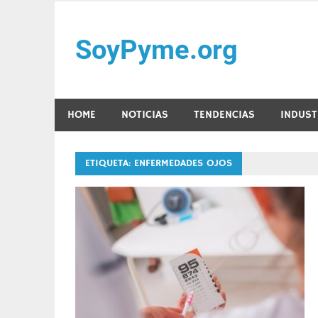
Saltar
al
SoyPyme.org
contenido
Noticias del sector Pyme en México y LATAM.
HOME
NOTICIAS
TENDENCIAS
INDUST
ETIQUETA:
ENFERMEDADES OJOS