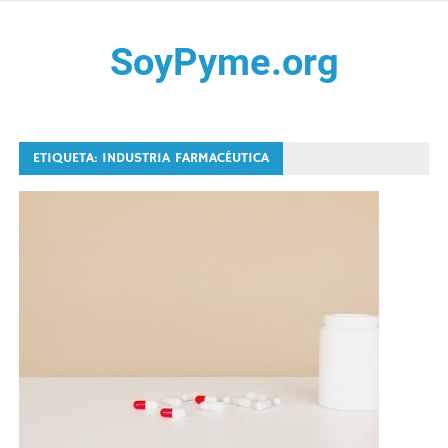
Saltar
al
SoyPyme.org
contenido
Noticias del sector Pyme en México y LATAM.
ETIQUETA:
INDUSTRIA FARMACÉUTICA