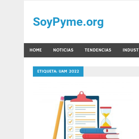
Saltar
al
SoyPyme.org
contenido
Noticias del sector Pyme en México y LATAM.
HOME
NOTICIAS
TENDENCIAS
INDUST
ETIQUETA:
UAM 2022