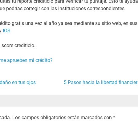
es tu reporte crediticio para verificar tu puntaje. Esto te ayuda
e podrías corregir con las instituciones correspondientes.
dito gratis una vez al año ya sea mediante su sitio web, en sus
y
IOS
.
score crediticio.
me aprueben mi crédito?
 daño en tus ojos
5 Pasos hacia la libertad financier
icada.
Los campos obligatorios están marcados con
*