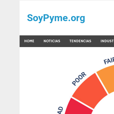
Saltar
al
SoyPyme.org
contenido
Noticias del sector Pyme en México y LATAM.
HOME
NOTICIAS
TENDENCIAS
INDUST