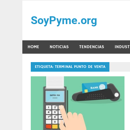
Saltar
al
SoyPyme.org
contenido
Noticias del sector Pyme en México y LATAM.
HOME
NOTICIAS
TENDENCIAS
INDUST
ETIQUETA:
TERMINAL PUNTO DE VENTA